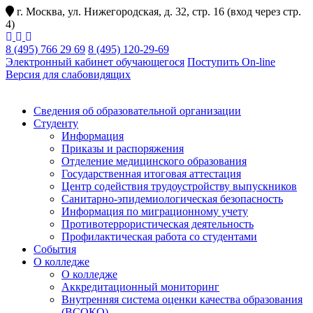
г. Москва, ул. Нижегородская, д. 32, стр. 16 (вход через стр.
4)
8 (495) 766 29 69
8 (495) 120-29-69
Электронный кабинет обучающегося
Поступить On-line
Версия для слабовидящих
Сведения об образовательной организации
Студенту
Информация
Приказы и распоряжения
Отделение медицинского образования
Государственная итоговая аттестация
Центр содействия трудоустройству выпускников
Санитарно-эпидемиологическая безопасность
Информация по миграционному учету
Противотеррористическая деятельность
Профилактическая работа со студентами
События
О колледже
О колледже
Аккредитационный мониторинг
Внутренняя система оценки качества образования
(ВСОКО)