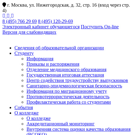
г. Москва, ул. Нижегородская, д. 32, стр. 16 (вход через стр.
4)
8 (495) 766 29 69
8 (495) 120-29-69
Электронный кабинет обучающегося
Поступить On-line
Версия для слабовидящих
Сведения об образовательной организации
Студенту
Информация
Приказы и распоряжения
Отделение медицинского образования
Государственная итоговая аттестация
Центр содействия трудоустройству выпускников
Санитарно-эпидемиологическая безопасность
Информация по миграционному учету
Противотеррористическая деятельность
Профилактическая работа со студентами
События
О колледже
О колледже
Аккредитационный мониторинг
Внутренняя система оценки качества образования
(ВСОКО)