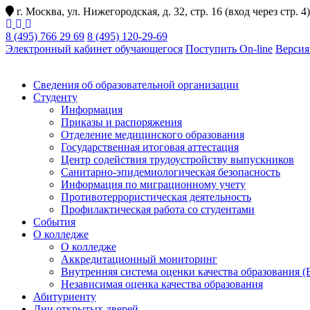
г. Москва, ул. Нижегородская, д. 32, стр. 16 (вход через стр. 4)
8 (495) 766 29 69
8 (495) 120-29-69
Электронный кабинет обучающегося
Поступить On-line
Версия
Сведения об образовательной организации
Студенту
Информация
Приказы и распоряжения
Отделение медицинского образования
Государственная итоговая аттестация
Центр содействия трудоустройству выпускников
Санитарно-эпидемиологическая безопасность
Информация по миграционному учету
Противотеррористическая деятельность
Профилактическая работа со студентами
События
О колледже
О колледже
Аккредитационный мониторинг
Внутренняя система оценки качества образования
Независимая оценка качества образования
Абитуриенту
Дни открытых дверей