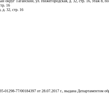
ый округ Таганский, ул. Нижегородская, д. 32, стр. 16, этаж 8, 
тр. 16
д. 32, стр. 16
З5-01298-77/00184397 от 28.07.2017 г., выдана Департаментом о