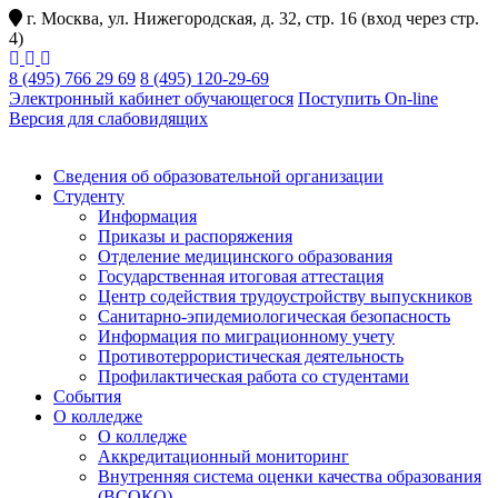
г. Москва, ул. Нижегородская, д. 32, стр. 16 (вход через стр.
4)
8 (495) 766 29 69
8 (495) 120-29-69
Электронный кабинет обучающегося
Поступить On-line
Версия для слабовидящих
Сведения об образовательной организации
Студенту
Информация
Приказы и распоряжения
Отделение медицинского образования
Государственная итоговая аттестация
Центр содействия трудоустройству выпускников
Санитарно-эпидемиологическая безопасность
Информация по миграционному учету
Противотеррористическая деятельность
Профилактическая работа со студентами
События
О колледже
О колледже
Аккредитационный мониторинг
Внутренняя система оценки качества образования
(ВСОКО)