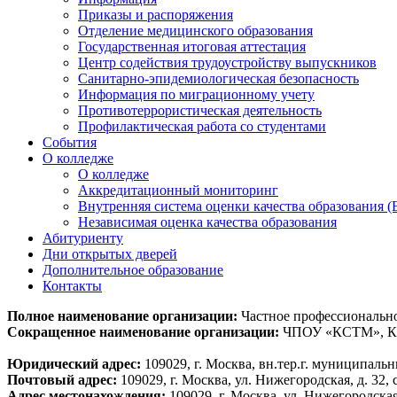
Приказы и распоряжения
Отделение медицинского образования
Государственная итоговая аттестация
Центр содействия трудоустройству выпускников
Санитарно-эпидемиологическая безопасность
Информация по миграционному учету
Противотеррористическая деятельность
Профилактическая работа со студентами
События
О колледже
О колледже
Аккредитационный мониторинг
Внутренняя система оценки качества образования
Независимая оценка качества образования
Абитуриенту
Дни открытых дверей
Дополнительное образование
Контакты
Полное наименование организации:
Частное профессиональн
Сокращенное наименование организации:
ЧПОУ «КСТМ», 
Юридический адрес:
109029, г. Москва, вн.тер.г. муниципальн
Почтовый адрес:
109029, г. Москва, ул. Нижегородская, д. 32, с
Адрес местонахождения:
109029, г. Москва, ул. Нижегородская, 