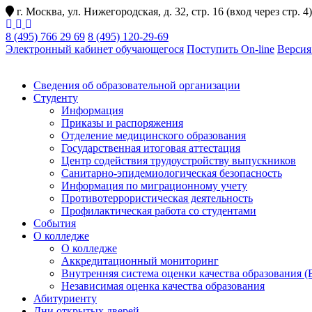
г. Москва, ул. Нижегородская, д. 32, стр. 16 (вход через стр. 4)
8 (495) 766 29 69
8 (495) 120-29-69
Электронный кабинет обучающегося
Поступить On-line
Версия
Сведения об образовательной организации
Студенту
Информация
Приказы и распоряжения
Отделение медицинского образования
Государственная итоговая аттестация
Центр содействия трудоустройству выпускников
Санитарно-эпидемиологическая безопасность
Информация по миграционному учету
Противотеррористическая деятельность
Профилактическая работа со студентами
События
О колледже
О колледже
Аккредитационный мониторинг
Внутренняя система оценки качества образования
Независимая оценка качества образования
Абитуриенту
Дни открытых дверей