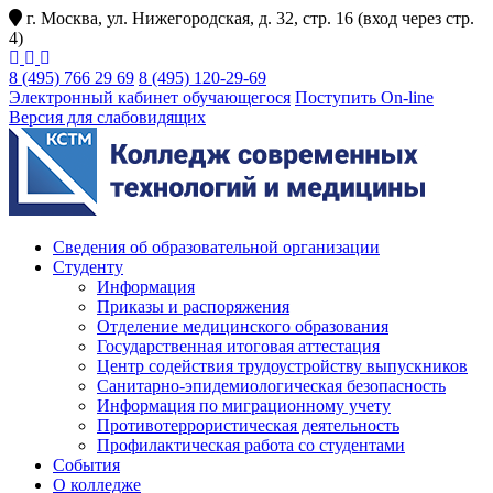
г. Москва, ул. Нижегородская, д. 32, стр. 16 (вход через стр.
4)
8 (495) 766 29 69
8 (495) 120-29-69
Электронный кабинет обучающегося
Поступить On-line
Версия для слабовидящих
Сведения об образовательной организации
Студенту
Информация
Приказы и распоряжения
Отделение медицинского образования
Государственная итоговая аттестация
Центр содействия трудоустройству выпускников
Санитарно-эпидемиологическая безопасность
Информация по миграционному учету
Противотеррористическая деятельность
Профилактическая работа со студентами
События
О колледже