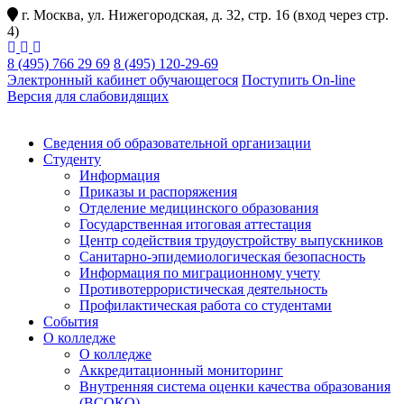
г. Москва, ул. Нижегородская, д. 32, стр. 16 (вход через стр.
4)
8 (495) 766 29 69
8 (495) 120-29-69
Электронный кабинет обучающегося
Поступить On-line
Версия для слабовидящих
Сведения об образовательной организации
Студенту
Информация
Приказы и распоряжения
Отделение медицинского образования
Государственная итоговая аттестация
Центр содействия трудоустройству выпускников
Санитарно-эпидемиологическая безопасность
Информация по миграционному учету
Противотеррористическая деятельность
Профилактическая работа со студентами
События
О колледже
О колледже
Аккредитационный мониторинг
Внутренняя система оценки качества образования
(ВСОКО)