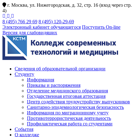
г. Москва, ул. Нижегородская, д. 32, стр. 16 (вход через стр.
4)
8 (495) 766 29 69
8 (495) 120-29-69
Электронный кабинет обучающегося
Поступить On-line
Версия для слабовидящих
Сведения об образовательной организации
Студенту
Информация
Приказы и распоряжения
Отделение медицинского образования
Государственная итоговая аттестация
Центр содействия трудоустройству выпускников
Санитарно-эпидемиологическая безопасность
Информация по миграционному учету
Противотеррористическая деятельность
Профилактическая работа со студентами
События
О колледже