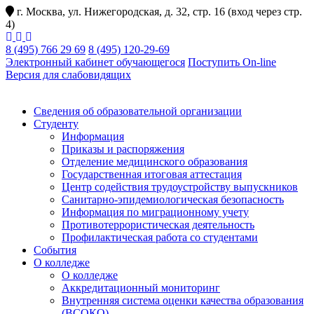
г. Москва, ул. Нижегородская, д. 32, стр. 16 (вход через стр.
4)
8 (495) 766 29 69
8 (495) 120-29-69
Электронный кабинет обучающегося
Поступить On-line
Версия для слабовидящих
Сведения об образовательной организации
Студенту
Информация
Приказы и распоряжения
Отделение медицинского образования
Государственная итоговая аттестация
Центр содействия трудоустройству выпускников
Санитарно-эпидемиологическая безопасность
Информация по миграционному учету
Противотеррористическая деятельность
Профилактическая работа со студентами
События
О колледже
О колледже
Аккредитационный мониторинг
Внутренняя система оценки качества образования
(ВСОКО)