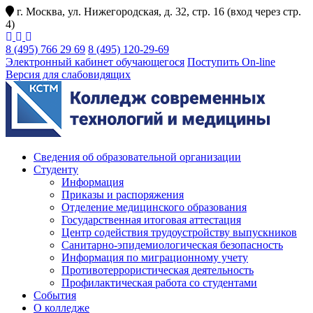
г. Москва, ул. Нижегородская, д. 32, стр. 16 (вход через стр.
4)
8 (495) 766 29 69
8 (495) 120-29-69
Электронный кабинет обучающегося
Поступить On-line
Версия для слабовидящих
Сведения об образовательной организации
Студенту
Информация
Приказы и распоряжения
Отделение медицинского образования
Государственная итоговая аттестация
Центр содействия трудоустройству выпускников
Санитарно-эпидемиологическая безопасность
Информация по миграционному учету
Противотеррористическая деятельность
Профилактическая работа со студентами
События
О колледже