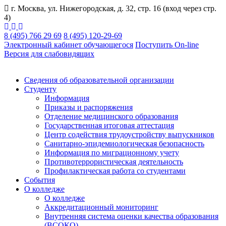
г. Москва, ул. Нижегородская, д. 32, стр. 16 (вход через стр.
4)
8 (495) 766 29 69
8 (495) 120-29-69
Электронный кабинет обучающегося
Поступить On-line
Версия для слабовидящих
Сведения об образовательной организации
Студенту
Информация
Приказы и распоряжения
Отделение медицинского образования
Государственная итоговая аттестация
Центр содействия трудоустройству выпускников
Санитарно-эпидемиологическая безопасность
Информация по миграционному учету
Противотеррористическая деятельность
Профилактическая работа со студентами
События
О колледже
О колледже
Аккредитационный мониторинг
Внутренняя система оценки качества образования
(ВСОКО)