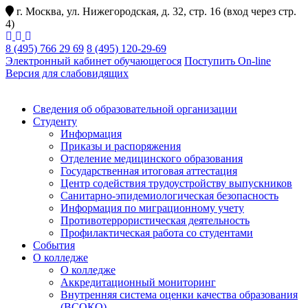
г. Москва, ул. Нижегородская, д. 32, стр. 16 (вход через стр.
4)
8 (495) 766 29 69
8 (495) 120-29-69
Электронный кабинет обучающегося
Поступить On-line
Версия для слабовидящих
Сведения об образовательной организации
Студенту
Информация
Приказы и распоряжения
Отделение медицинского образования
Государственная итоговая аттестация
Центр содействия трудоустройству выпускников
Санитарно-эпидемиологическая безопасность
Информация по миграционному учету
Противотеррористическая деятельность
Профилактическая работа со студентами
События
О колледже
О колледже
Аккредитационный мониторинг
Внутренняя система оценки качества образования
(ВСОКО)