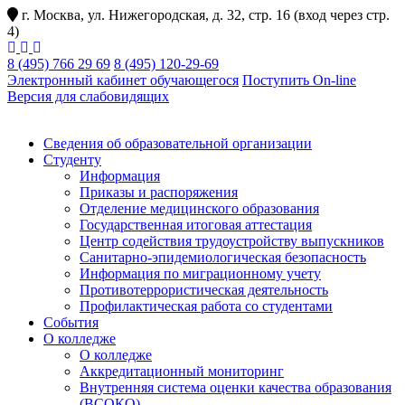
г. Москва, ул. Нижегородская, д. 32, стр. 16 (вход через стр.
4)
8 (495) 766 29 69
8 (495) 120-29-69
Электронный кабинет обучающегося
Поступить On-line
Версия для слабовидящих
Сведения об образовательной организации
Студенту
Информация
Приказы и распоряжения
Отделение медицинского образования
Государственная итоговая аттестация
Центр содействия трудоустройству выпускников
Санитарно-эпидемиологическая безопасность
Информация по миграционному учету
Противотеррористическая деятельность
Профилактическая работа со студентами
События
О колледже
О колледже
Аккредитационный мониторинг
Внутренняя система оценки качества образования
(ВСОКО)