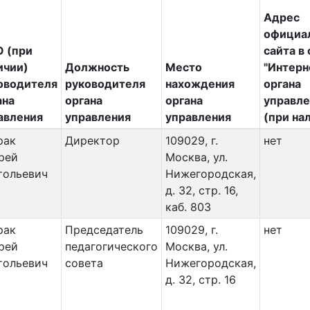
Адрес
официа
 (при
сайта в
ичии)
Должность
Место
"Интерн
оводителя
руководителя
нахождения
органа
ана
органа
органа
управле
авления
управления
управления
(при на
рак
Директор
109029, г.
нет
рей
Москва, ул.
тольевич
Нижегородская,
д. 32, стр. 16,
каб. 803
рак
Председатель
109029, г.
нет
рей
педагогического
Москва, ул.
тольевич
совета
Нижегородская,
д. 32, стр. 16