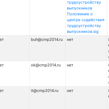
трудоустройству
выпускников
Положение о
центре содействия
трудоустройству
выпускников.sig
ет
buh@cmp2014.ru
нет
ет
ok@cmp2014.ru
нет
ет
it@cmp2014.ru
нет