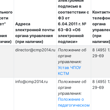
электронной
подписью в
льного
соответствии с
Контакт
 сети
ФЗ от
телефон
ет"
Адреса
6.04.2011 г. №
органа
электронной почты
63-ФЗ «Об
управле
ния
органа управления
электронной
(при
личии)
(при наличии)
подписи»
наличии
director@cmp2014.ru
Положение об
8 (495) 1
органе
29-69
управления:
Устав ЧПОУ
КСТМ
info@cmp2014.ru
Положение об
8 (495) 1
органе
29-69
управления:
Положение о
педагогическом