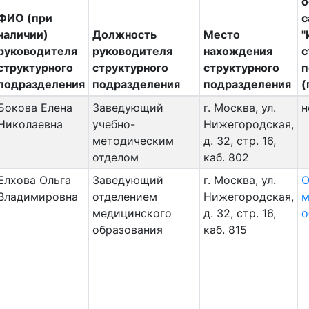
о
ФИО (при
с
наличии)
Должность
Место
"
руководителя
руководителя
нахождения
с
структурного
структурного
структурного
п
подразделения
подразделения
подразделения
(
Бокова Елена
Заведующий
г. Москва, ул.
н
Николаевна
учебно-
Нижегородская,
методическим
д. 32, стр. 16,
отделом
каб. 802
Елхова Ольга
Заведующий
г. Москва, ул.
О
Владимировна
отделением
Нижегородская,
м
медицинского
д. 32, стр. 16,
о
образования
каб. 815