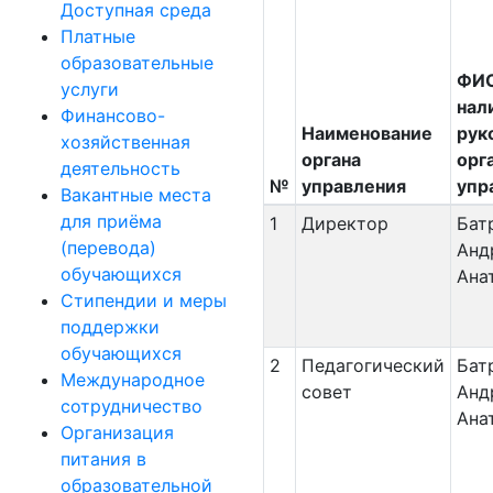
Доступная среда
Платные
образовательные
ФИО
услуги
нал
Финансово-
Наименование
рук
хозяйственная
органа
орг
деятельность
№
управления
упр
Вакантные места
для приёма
1
Директор
Бат
(перевода)
Анд
обучающихся
Ана
Стипендии и меры
поддержки
обучающихся
2
Педагогический
Бат
Международное
совет
Анд
сотрудничество
Ана
Организация
питания в
образовательной