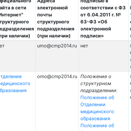
фициального
Адреса
подписью в
айта в сети
электронной
соответствии с ФЗ
Интернет"
почты
от 6.04.2011 г. №
труктурного
структурного
63-ФЗ «Об
одразделения
подразделения
электронной
при наличии)
(при наличии)
подписи»
ет
umo@cmp2014.ru
нет
тделение
omo@cmp2014.ru
Положение о
едицинского
структурном
бразования
подразделении:
Положение об
Отделении
медицинского
образования
Положение об